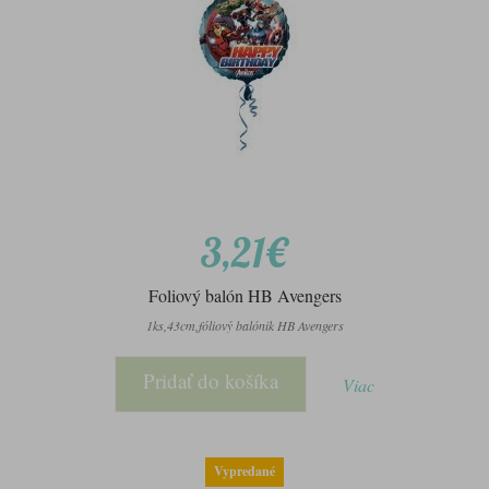
3,21€
Foliový balón HB Avengers
1ks,43cm,fóliový balónik HB Avengers
Pridať do košíka
Viac
Vypredané