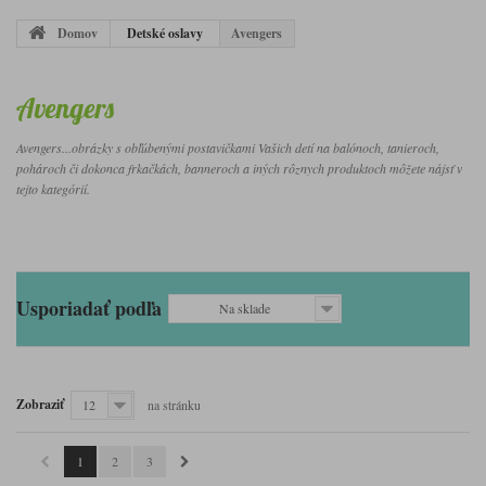
Domov
Detské oslavy
Avengers
Avengers
Avengers...obrázky s obľúbenými postavičkami Vašich detí na balónoch, tanieroch,
pohároch či dokonca frkačkách, banneroch a iných rôznych produktoch môžete nájsť v
tejto kategórií.
Usporiadať podľa
Na sklade
Zobraziť
12
na stránku
1
2
3