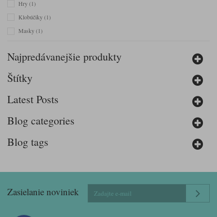
Hry
(1)
Klobúčiky
(1)
Masky
(1)
Misky
(1)
Najpredávanejšie produkty
Obrusy
(2)
Poháre
(2)
Štítky
Pozvánky
(2)
Latest Posts
Servítky
(1)
Sviečky
(2)
Blog categories
Taniere
(3)
Blog tags
Tašky
(1)
Vlajočky
(1)
Špirály
(2)
Zasielanie noviniek