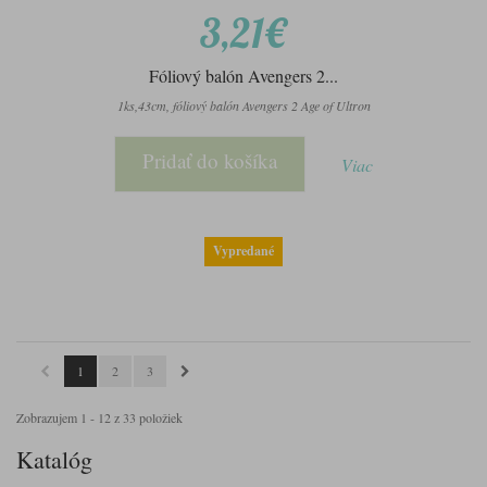
3,21€
Fóliový balón Avengers 2...
1ks,43cm, fóliový balón Avengers 2 Age of Ultron
Pridať do košíka
Viac
Vypredané
1
2
3
Zobrazujem 1 - 12 z 33 položiek
Katalóg