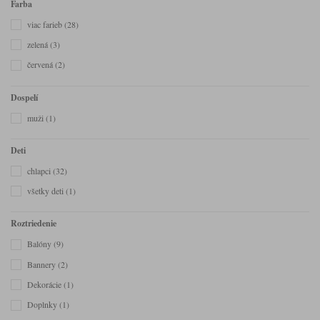
Farba
viac farieb
(28)
zelená
(3)
červená
(2)
Dospelí
muži
(1)
Deti
chlapci
(32)
všetky deti
(1)
Roztriedenie
Balóny
(9)
Bannery
(2)
Dekorácie
(1)
Doplnky
(1)