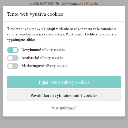
mobil: 0907 885 470 | info@napas.sk |
Kontakt
Otváracie hodiny PO- NE: 8:00 – 23:00 (pauza cez obed)
Tento web využíva cookies
Tieto webové stránky ukladajú v súlade so zákonmi na vaše zariadenie
súbory, všeobecne nazývané cookies. Používaním týchto stránok s tým
vyjadrujete súhlas.
Nevyhnutné súbory cookie
Analytické súbory cookie
Marketingové súbory cookie
Prihlásiť/Registrovať sa
Prijať všetky súbory cookies
Váš košík
0
produktov
Povoliť len nevyhnutne nutné cookies
KATEGÓRIE
Viac informácií