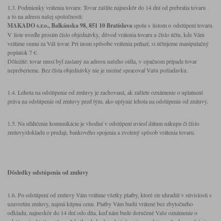
1.3. Podmienky vrátenia tovaru: Tovar zašlite najneskôr do 14 dní od prebratia tovaru
a to na adresu našej spoločnosti:
MAKADO s.r.o., Balkánska 98, 851 10 Bratislava
spolu s listom o odstúpení tovaru.
V liste uveďte prosím číslo objednávky, dôvod vrátenia tovaru a číslo účtu, kde Vám
vrátime sumu za Váš tovar. Pri inom spôsobe vrátenia peňazí, si účtujeme manipulačný
poplatok 7 €.
Dôležité: tovar musí byť zaslaný na adresu našeho sídla, v opačnom prípade tovar
nepreberieme. Bez čísla objednávky nie je možné spracovať Vašu požiadavku.
1.4. Lehota na odstúpenie od zmluvy je zachovaná, ak zašlete oznámenie o uplatnení
práva na odstúpenie od zmluvy pred tým, ako uplynie lehota na odstúpenie od zmluvy.
1.5. Na uľahčenie komunikácie je vhodné v odstúpení uviesť dátum nákupu či číslo
zmluvy/dokladu o predaji, bankového spojenia a zvolený spôsob vrátenia tovaru.
Dôsledky odstúpenia od zmluvy
1.6. Po odstúpení od zmluvy Vám vrátime všetky platby, ktoré ste uhradili v súvislosti s
uzavretím zmluvy, najmä kúpnu cenu. Platby Vám budú vrátené bez zbytočného
odkladu, najneskôr do 14 dní odo dňa, keď nám bude doručené Vaše oznámenie o