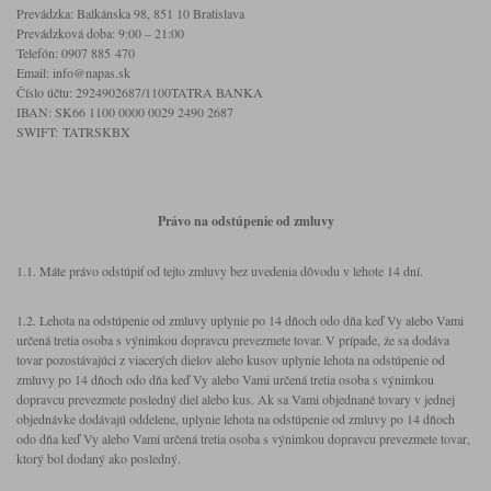
Prevádzka: Balkánska 98, 851 10 Bratislava
Prevádzková doba: 9:00 – 21:00
Telefón: 0907 885 470
Email: info@napas.sk
Číslo účtu: 2924902687/1100TATRA BANKA
IBAN: SK66 1100 0000 0029 2490 2687
SWIFT: TATRSKBX
Právo na odstúpenie od zmluvy
1.1. Máte právo odstúpiť od tejto zmluvy bez uvedenia dôvodu v lehote 14 dní.
1.2. Lehota na odstúpenie od zmluvy uplynie po 14 dňoch odo dňa keď Vy alebo Vami
určená tretia osoba s výnimkou dopravcu prevezmete tovar. V prípade, že sa dodáva
tovar pozostávajúci z viacerých dielov alebo kusov uplynie lehota na odstúpenie od
zmluvy po 14 dňoch odo dňa keď Vy alebo Vami určená tretia osoba s výnimkou
dopravcu prevezmete posledný diel alebo kus. Ak sa Vami objednané tovary v jednej
objednávke dodávajú oddelene, uplynie lehota na odstúpenie od zmluvy po 14 dňoch
odo dňa keď Vy alebo Vami určená tretia osoba s výnimkou dopravcu prevezmete tovar,
ktorý bol dodaný ako posledný.