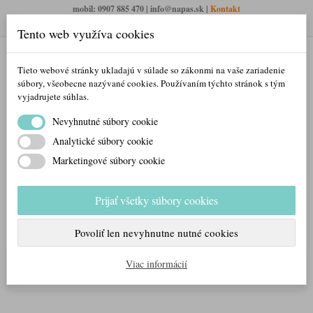
mobil: 0907 885 470 | info@napas.sk |
Kontakt
Otváracie hodiny PO- NE: 8:00 – 23:00 (pauza cez obed)
Tento web využíva cookies
Tieto webové stránky ukladajú v súlade so zákonmi na vaše zariadenie
súbory, všeobecne nazývané cookies. Používaním týchto stránok s tým
vyjadrujete súhlas.
Nevyhnutné súbory cookie
Analytické súbory cookie
Marketingové súbory cookie
Prihlásiť/Registrovať sa
Prijať všetky súbory cookies
Váš košík
0
produktov
Povoliť len nevyhnutne nutné cookies
KATEGÓRIE
Viac informácií