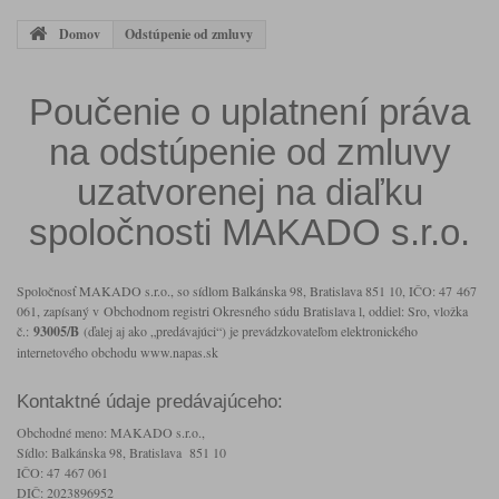
Domov
Odstúpenie od zmluvy
Poučenie o uplatnení práva
na odstúpenie od zmluvy
uzatvorenej na diaľku
spoločnosti MAKADO s.r.o.
Spoločnosť MAKADO s.r.o., so sídlom Balkánska 98, Bratislava 851 10, IČO: 47 467
061, zapísaný v Obchodnom registri Okresného súdu Bratislava l, oddiel: Sro, vložka
č.:
93005/B
(ďalej aj ako „predávajúci“) je prevádzkovateľom elektronického
internetového obchodu www.napas.sk
Kontaktné údaje predávajúceho:
Obchodné meno: MAKADO s.r.o.,
Sídlo: Balkánska 98, Bratislava 851 10
IČO: 47 467 061
DIČ: 2023896952