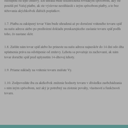
odstúpení od tejto zmluvy. Ich úhrada bude uskutočnená rovnakým spôsobom, aký ste
použili pri Vašej platbe, ak ste výslovne nesúhlasili s iným spôsobom platby, a to bez
účtovania akýchkoľvek ďalších poplatkov.
1.7. Platba za zakúpený tovar Vám bude uhradená až po doručení vráteného tovaru späť
na našu adresu alebo po predložení dokladu preukazujúceho zaslanie tovaru späť podľa
toho, čo nastane skôr.
1.8. Zašlite nám tovar späť alebo ho prineste na našu adresu najneskôr do 14 dní odo dňa
uplatnenia práva na odstúpenie od zmluvy. Lehota sa považuje za zachovanú, ak nám
tovar doručíte späť pred uplynutím 14-dňovej lehoty.
1.9. Priame náklady na vrátenie tovaru znášate Vy.
1.10. Zodpovedáte iba za akékoľvek zníženie hodnoty tovaru v dôsledku zaobchádzania
s ním iným spôsobom, než aký je potrebný na zistenie povahy, vlastností a funkčnosti
tovaru.