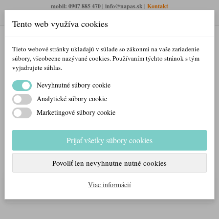
mobil: 0907 885 470 | info@napas.sk |
Kontakt
Otváracie hodiny PO- NE: 8:00 – 23:00 (pauza cez obed)
Tento web využíva cookies
Tieto webové stránky ukladajú v súlade so zákonmi na vaše zariadenie
súbory, všeobecne nazývané cookies. Používaním týchto stránok s tým
vyjadrujete súhlas.
Nevyhnutné súbory cookie
Analytické súbory cookie
Marketingové súbory cookie
Prihlásiť/Registrovať sa
Prijať všetky súbory cookies
Váš košík
0
produktov
Povoliť len nevyhnutne nutné cookies
KATEGÓRIE
Viac informácií