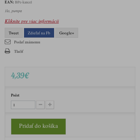
EAN:
BPe-kancel
1ks, pumpa
Kliknite pre viac informácii
Tweet
Zdieľať na Fb
Google+
Poslať známemu
Tlačiť
4,39€
Počet
Pridať do košíka