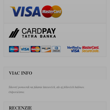
VIAC INFO
Šikovný pomocník na fúkanie latexových, ale aj fóliových balónov.
Odporúčame.
RECENZIE